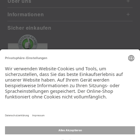
Über uns
Informationen
Sicher einkaufen
EXCELLENT
372 reviews from real customers
(last 12 months)
Total: 11290
Die Auswahl und die
Einfachheit der
Bestellung.
Ein Unternehmen der
Rid Stiftung.