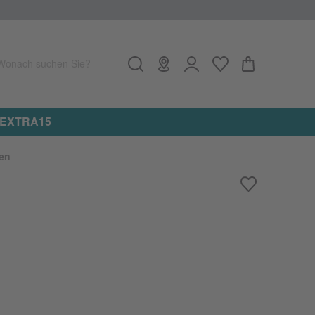
Wonach suchen Sie?
Jetzt 15% on top auf alle reduzierten Artikel erhalten
en