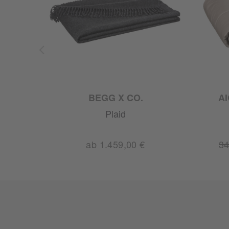
RID
BEGG X CO.
A
Plaid
0 €
ab 1.459,00 €
34