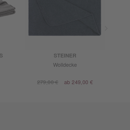
S
STEINER
Wolldecke
279,00 €
ab 249,00 €
9