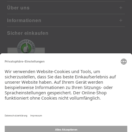
Über uns
Informationen
Sicher einkaufen
EXCELLENT
385 reviews from real customers
(last 12 months)
Total: 11283
Die Auswahl und die
Einfachheit der
Bestellung.
Ein Unternehmen der
Rid Stiftung.