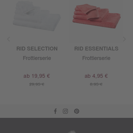
OR
RID SELECTION
RID ESSENTIALS
Frottierserie
Frottierserie
ab 19,95 €
ab 4,95 €
29,95 €
6,95 €