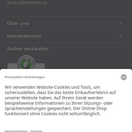
service@bettenrid.de
Über uns
Informationen
Sicher einkaufen
EXCELLENT
385 reviews from real customers
(last 12 months)
Total: 11283
Die Auswahl und die
Einfachheit der
Bestellung.
Ein Unternehmen der
Rid Stiftung.