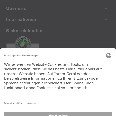
Über uns
Informationen
Sicher einkaufen
EXCELLENT
385 reviews from real customers
(last 12 months)
Total: 11283
Die Auswahl und die
Einfachheit der
Bestellung.
Ein Unternehmen der
Rid Stiftung.