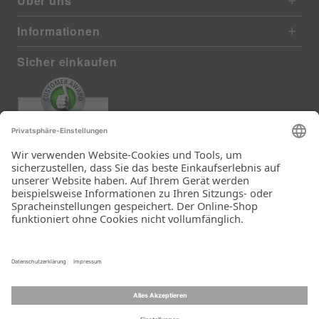
Über uns
Informationen
Sicher einkaufen
EXCELLENT
385 reviews from real customers
(last 12 months)
Total: 11283
Die Auswahl und die
Einfachheit der
Bestellung.
Ein Unternehmen der
Rid Stiftung.