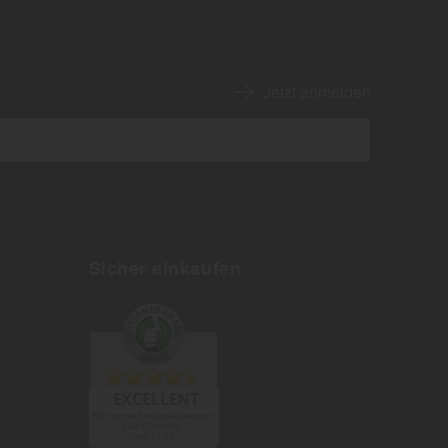
Jetzt anmelden
Sicher einkaufen
EXCELLENT
387 reviews from real customers
(last 12 months)
Total: 11280