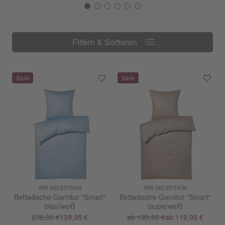
Filtern & Sortieren
Filtern & Sortieren
RID SELECTION
RID SELECTION
Bettwäsche-Garnitur "Smart"
Bettwäsche-Garnitur "Smart"
blau/weiß
taupe/weiß
239,00 €
139,95 €
ab 199,95 €
ab 119,95 €