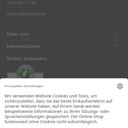
von 9 bis 17 Uhr
service@bettenrid.de
Über uns
Informationen
Sicher einkaufen
EXCELLENT
385 reviews from real customers
(last 12 months)
Total: 11283
Die Auswahl und die
Einfachheit der
Bestellung.