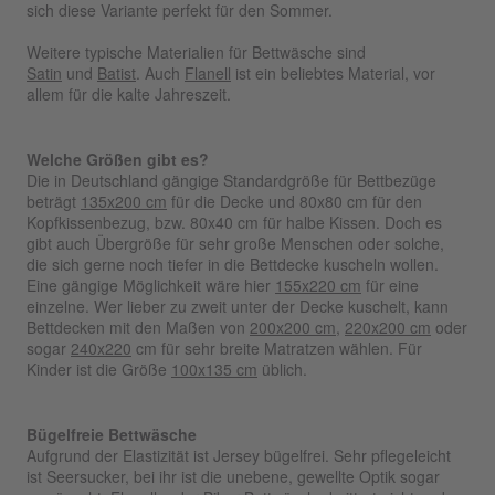
sich diese Variante perfekt für den Sommer.
Weitere typische Materialien für Bettwäsche sind
Satin
und
Batist
. Auch
Flanell
ist ein beliebtes Material, vor
allem für die kalte Jahreszeit.
Welche Größen gibt es?
Die in Deutschland gängige Standardgröße für Bettbezüge
beträgt
135x200 cm
für die Decke und 80x80 cm für den
Kopfkissenbezug, bzw. 80x40 cm für halbe Kissen. Doch es
gibt auch Übergröße für sehr große Menschen oder solche,
die sich gerne noch tiefer in die Bettdecke kuscheln wollen.
Eine gängige Möglichkeit wäre hier
155x220 cm
für eine
einzelne. Wer lieber zu zweit unter der Decke kuschelt, kann
Bettdecken mit den Maßen von
200x200 cm
,
220x200 cm
oder
sogar
240x220
cm für sehr breite Matratzen wählen. Für
Kinder ist die Größe
100x135 cm
üblich.
Bügelfreie Bettwäsche
Aufgrund der Elastizität ist Jersey bügelfrei. Sehr pflegeleicht
ist Seersucker, bei ihr ist die unebene, gewellte Optik sogar