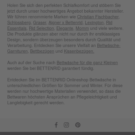
Holen Sie sich den perfekten Schlafkomfort und stöbern Sie
jetzt durch unser hochwertiges Angebot bekannter Hersteller.
Wir führen renommierte Marken wie
Christian Fischbacher
,
Schlossberg
,
Graser
,
Aigner x Bettenrid
,
Lexington
,
Rid
Essentials
,
Rid Selection
,
Elegante
,
Momm
und viele weitere.
Die Produkte glänzen aber nicht nur durch ihr erstklassiges
Design, sondern überzeugen besonders durch Qualität und
Verarbeitung. Entdecken Sie unsere Vielfalt an
Bettwäsche-
Garnituren
,
Bettbezügen
und
Kissenbezügen.
Auch auf der Suche nach
Bettwäsche für die ganz Kleinen
werden Sie bei BETTENRID garantiert fündig.
Entdecken Sie im BETTENRID Onlineshop Bettwäsche in
unterschiedlichen Größen für Sommer und Winter. Für diese
werden nur hochwertige Materialien verwendet, so dass die
Bettwaren höchsten Ansprüchen an Pflegeleichtigkeit und
Langlebigkeit gerecht werden.