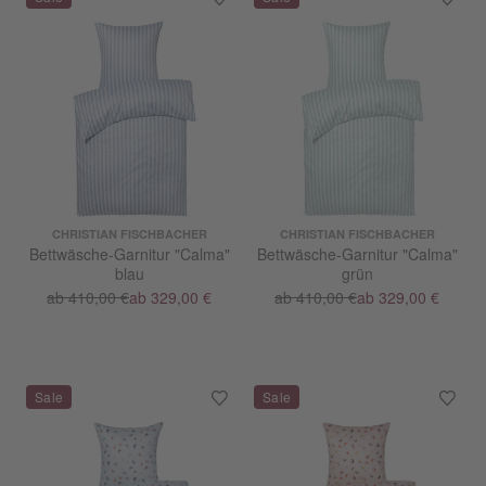
CHRISTIAN FISCHBACHER
CHRISTIAN FISCHBACHER
Bettwäsche-Garnitur "Calma"
Bettwäsche-Garnitur "Calma"
blau
grün
ab 410,00 €
ab 329,00 €
ab 410,00 €
ab 329,00 €