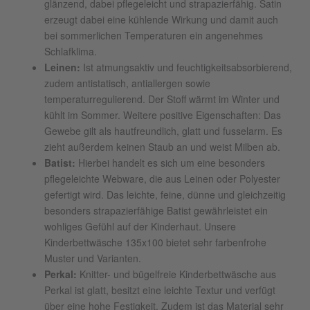
glänzend, dabei pflegeleicht und strapazierfähig. Satin
erzeugt dabei eine kühlende Wirkung und damit auch
bei sommerlichen Temperaturen ein angenehmes
Schlafklima.
Leinen:
Ist atmungsaktiv und feuchtigkeitsabsorbierend,
zudem antistatisch, antiallergen sowie
temperaturregulierend. Der Stoff wärmt im Winter und
kühlt im Sommer. Weitere positive Eigenschaften: Das
Gewebe gilt als hautfreundlich, glatt und fusselarm. Es
zieht außerdem keinen Staub an und weist Milben ab.
Batist:
Hierbei handelt es sich um eine besonders
pflegeleichte Webware, die aus Leinen oder Polyester
gefertigt wird. Das leichte, feine, dünne und gleichzeitig
besonders strapazierfähige Batist gewährleistet ein
wohliges Gefühl auf der Kinderhaut. Unsere
Kinderbettwäsche 135x100 bietet sehr farbenfrohe
Muster und Varianten.
Perkal:
Knitter- und bügelfreie Kinderbettwäsche aus
Perkal ist glatt, besitzt eine leichte Textur und verfügt
über eine hohe Festigkeit. Zudem ist das Material sehr