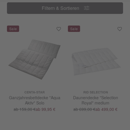
Filtern & Sortieren
Filtern & Sortieren
CENTA-STAR
RID SELECTION
Ganzjahresbettdecke "Aqua
Daunendecke "Selection
Aktiv" Solo
Royal" medium
ab 159,00 €
ab 99,95 €
ab 699,00 €
ab 499,00 €