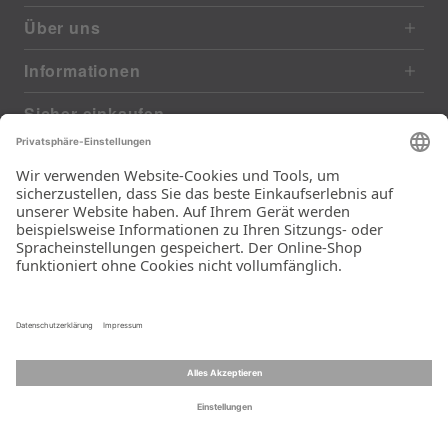
Über uns
Informationen
Sicher einkaufen
EXCELLENT
385 reviews from real customers
(last 12 months)
Total: 11283
Die Auswahl und die
Einfachheit der
Bestellung.
Ein Unternehmen der
Rid Stiftung.