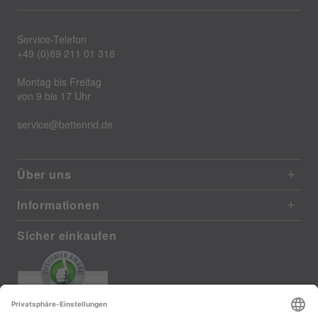
Service-Telefon
+49 (0)89 211 01 316
Montag bis Freitag
von 9 bis 17 Uhr
service@bettenrid.de
Über uns
Informationen
Sicher einkaufen