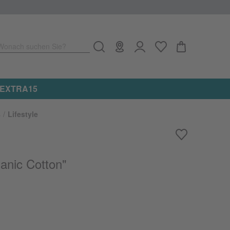
Wonach suchen Sie?
e: EXTRA15
s
Lifestyle
anic Cotton"