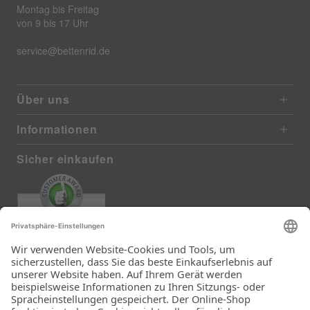
Montag bis Freitag
von 9 bis 17 Uhr
service@bettenrid.de
Über uns
Informationen
Sicher einkaufen
EXCELLENT
372 reviews from real customers
(last 12 months)
Total: 11290
Die Auswahl und die
Einfachheit der
Bestellung.