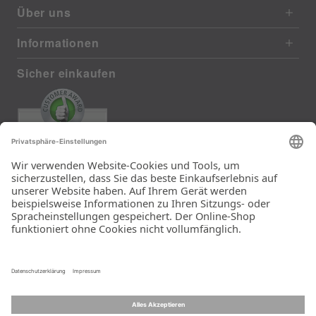
Über uns
Informationen
Sicher einkaufen
EXCELLENT
372 reviews from real customers
(last 12 months)
Total: 11290
Die Auswahl und die
Einfachheit der
Bestellung.
Ein Unternehmen der
Rid Stiftung.