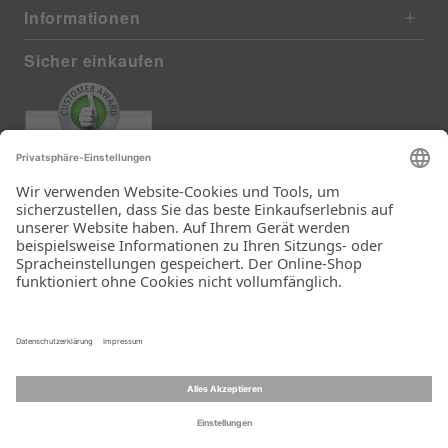
Informationen
Sicher einkaufen
EXCELLENT
385 reviews from real customers
(last 12 months)
Total: 11283
Die Auswahl und die
Einfachheit der
Bestellung.
Ein Unternehmen der
Rid Stiftung.