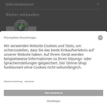
Informationen
Sicher einkaufen
EXCELLENT
385 reviews from real customers
(last 12 months)
Total: 11283
Die Auswahl und die
Einfachheit der
Bestellung.
Ein Unternehmen der
Rid Stiftung.