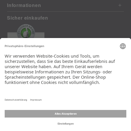
Informationen
Sicher einkaufen
EXCELLENT
372 reviews from real customers
(last 12 months)
Total: 11290
Die Auswahl und die
Einfachheit der
Bestellung.
Ein Unternehmen der
Rid Stiftung.