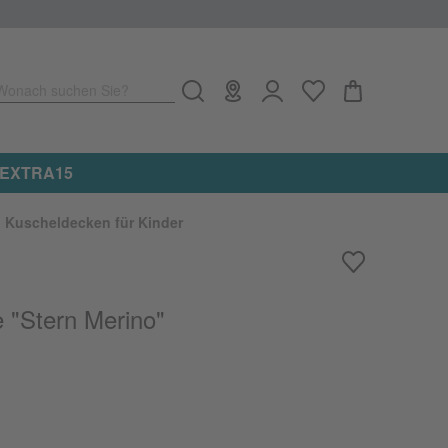
Wonach suchen Sie?
TRA15
Kuscheldecken für Kinder
e "Stern Merino"