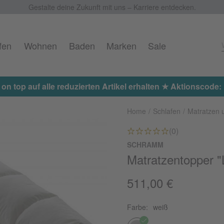
Gestalte deine Zukunft mit uns – Karriere entdecken.
fen
Wohnen
Baden
Marken
Sale
 on top auf alle reduzierten Artikel erhalten ★ Aktionscod
Home
Schlafen
Matratzen 
(0)
SCHRAMM
Matratzentopper "
511,00 €
Farbe:
weiß