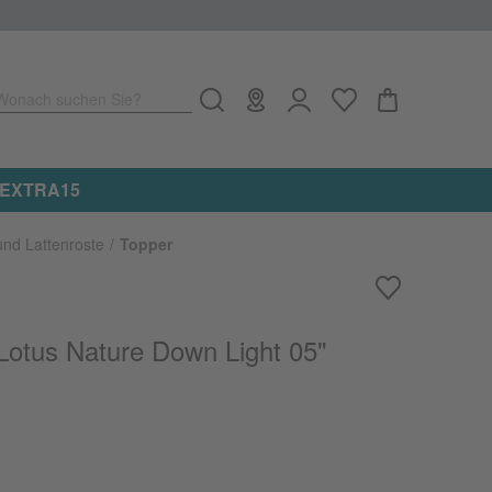
Wonach suchen Sie?
e: EXTRA15
und Lattenroste
Topper
Lotus Nature Down Light 05"