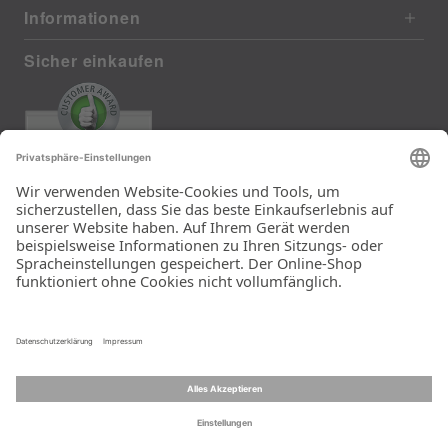
Informationen
Sicher einkaufen
EXCELLENT
385 reviews from real customers
(last 12 months)
Total: 11283
Die Auswahl und die
Einfachheit der
Bestellung.
Ein Unternehmen der
Rid Stiftung.