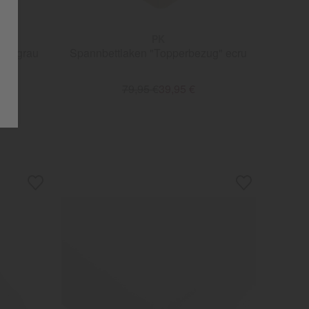
PK
ug" grau
Spannbettlaken "Topperbezug" ecru
79,95 €
39,95 €