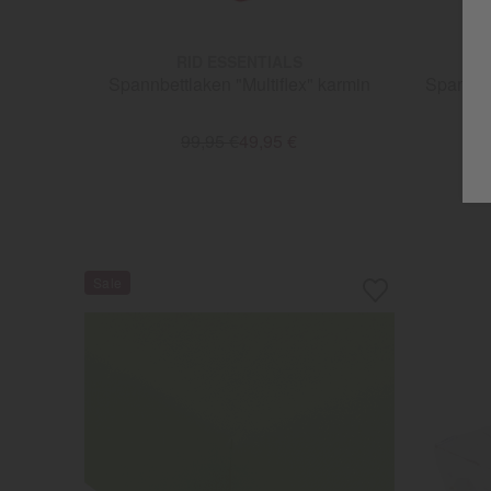
RID ESSENTIALS
Spannbettlaken "Multiflex" karmin
Spannbe
99,95 €
49,95 €