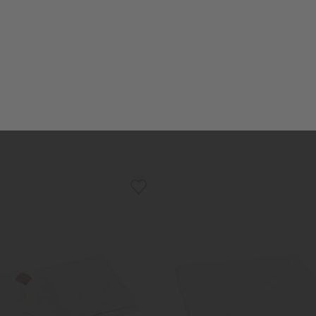
PK
PK
ttlaken "Topperbezug" silber
Spannbettlaken "Topperbez
79,95 €
39,95 €
79,95 €
39,95 €