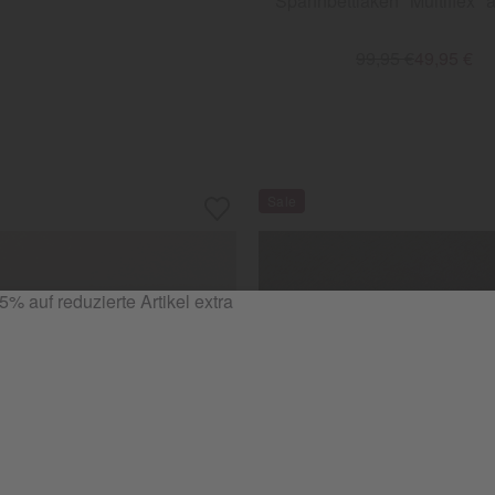
Spannbettlaken "Multiflex" a
99,95 €
49,95 €