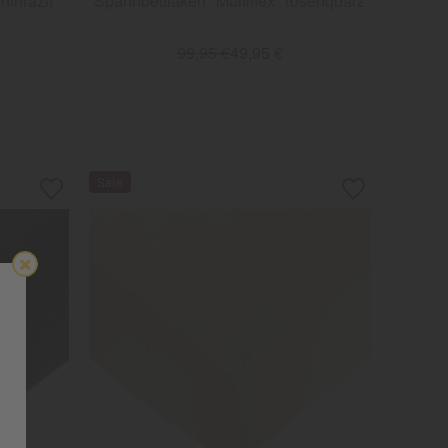
nthrazit
Spannbettlaken "Multiflex" rosenquarz
99,95 €
49,95 €