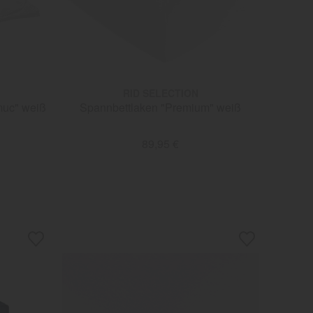
RID SELECTION
muc" weiß
Spannbettlaken "Premium" weiß
89,95 €