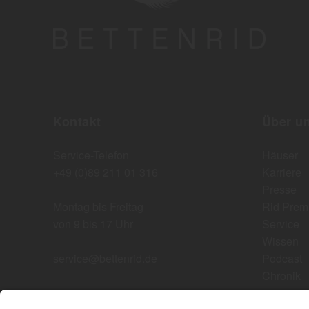
Kontakt
Über u
Service-Telefon
Häuser
+49 (0)89 211 01 316
Karriere
Presse
Montag bis Freitag
Rid Prem
von 9 bis 17 Uhr
Service
Wissen
service@bettenrid.de
Podcast
Chronik