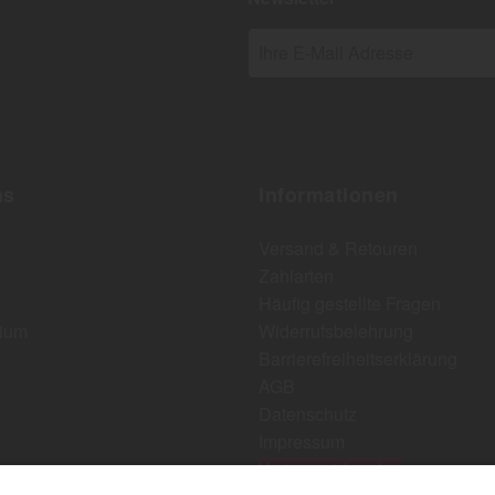
Ihre E-Mail Adresse
ns
Informationen
Versand & Retouren
Zahlarten
Häufig gestellte Fragen
ium
Widerrufsbelehrung
Barrierefreiheitserklärung
AGB
Datenschutz
Impressum
Vertrag widerrufen