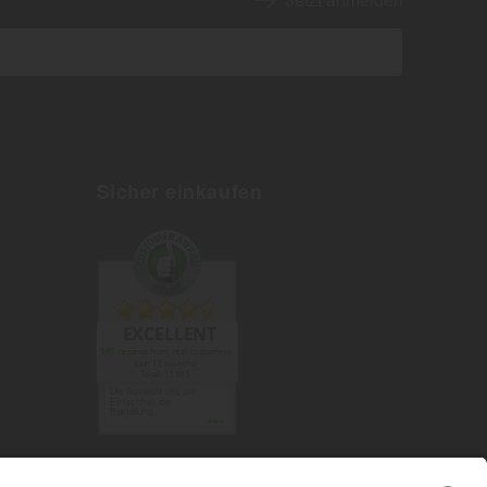
Sicher einkaufen
EXCELLENT
385 reviews from real customers
(last 12 months)
Total: 11283
Die Auswahl und die
Einfachheit der
Bestellung.