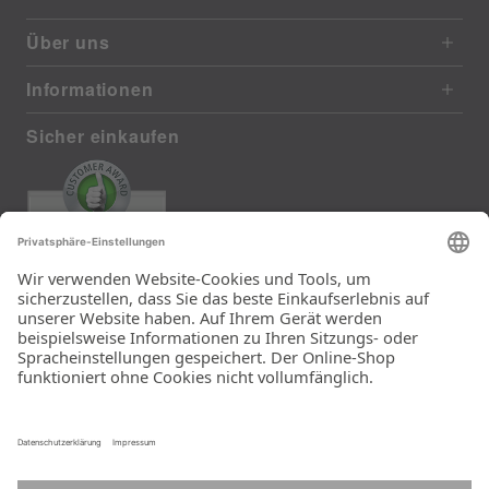
Über uns
Informationen
Sicher einkaufen
EXCELLENT
385 reviews from real customers
(last 12 months)
Total: 11283
Die Auswahl und die
Einfachheit der
Bestellung.
Ein Unternehmen der
Rid Stiftung.