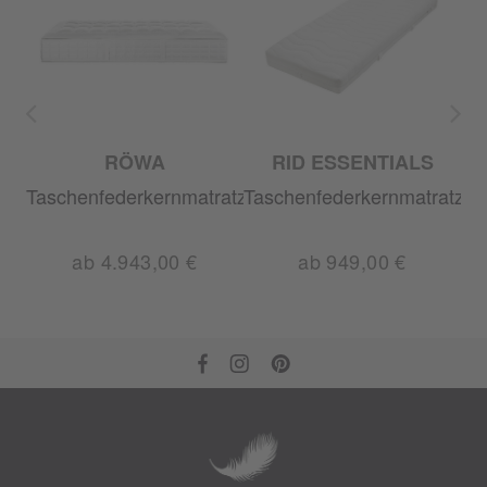
RÖWA
RID ESSENTIALS
Taschenfederkernmatratze
Taschenfederkernmatratze
Ta
ab 4.943,00 €
ab 949,00 €