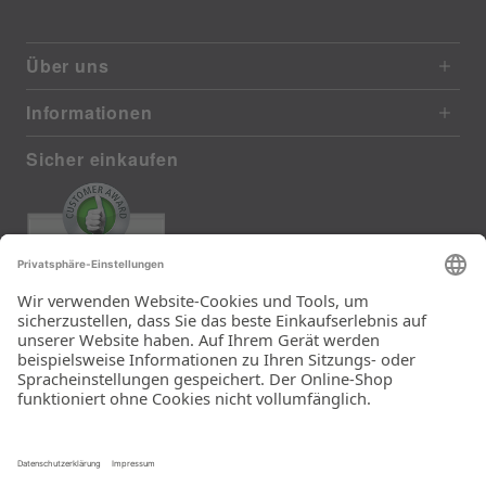
Über uns
Informationen
Sicher einkaufen
EXCELLENT
368 reviews from real customers
(last 12 months)
Total: 11290
Die Auswahl und die
Einfachheit der
Bestellung.
Ein Unternehmen der
Rid Stiftung.