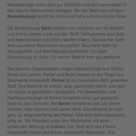
Kissenbezüge sollen sich gut anfühlen und sich harmonisch in
das eigene Wohnumfeld einfügen. Bei der Wahl des richtigen
Kissenbezugs
spielt die Jahreszeit eine entscheidende Rolle.
Die Bezeichnung
Satin
bezieht sich zunächst auf die Webart
und erst in zweiter Linie auf den Stoff. Satingewebe sind glatt
und beeindrucken mit einem sanften Glanz. Klassischer Satin
wird aus reiner Baumwolle hergestellt. Baumwoll-Satin ist
atmungsaktiv und feuchtigkeitsregulierend. Ein Satin
Kissenbezug ist daher für warme Nächte sehr gut geeignet.
Die gleichen Eigenschaften zeigen Kissenbezüge aus Perkal,
Batist und Leinen. Perkal und Batist werden in der Regel aus
Baumwolle hergestellt.
Perkal
ist ein besonders dicht gewebter
Stoff. Das Material ist robust, aber gleichzeitig weich und glatt,
mit einem angenehmen Hautgefühl. Für Bettwäsche und
Kopfkissenbezüge ist Perkal ausgesprochen gut geeignet –
ideal für den Sommer. Bei
Batist
handelt es sich um einen
leichten, eher dünnen und zarten Stoff. Das Material ist nicht
ganz so strapazierfähig wie Perkal, fühlt sich dafür besonders
luftig an. Ein Klassiker unter den Materialien mit einer
kühlenden Wirkung ist
Leinen
. Der Stoff wird aus Flachs
hergestellt und ist damit eine pflanzliche Naturfaser. Das