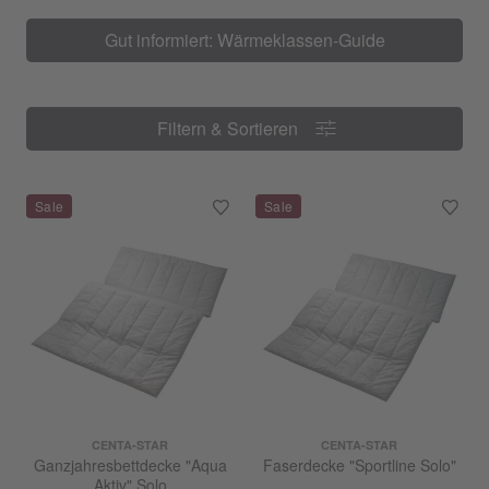
Gut informiert: Wärmeklassen-Guide
Filtern & Sortieren
Filtern & Sortieren
CENTA-STAR
CENTA-STAR
Ganzjahresbettdecke "Aqua
Faserdecke "Sportline Solo"
Aktiv" Solo