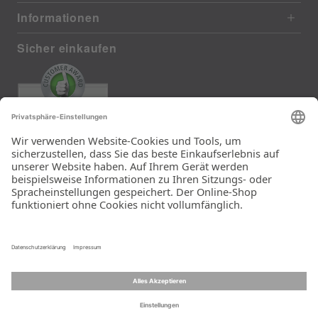
Informationen
Sicher einkaufen
EXCELLENT
385 reviews from real customers
(last 12 months)
Total: 11283
Die Auswahl und die
Einfachheit der
Bestellung.
Ein Unternehmen der
Rid Stiftung.