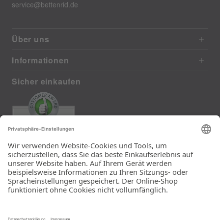
service@bettenrid.de
Über uns
Informationen
Sicher einkaufen
EXCELLENT
385 reviews from real customers
(last 12 months)
Total: 11283
Die Auswahl und die
Einfachheit der
Bestellung.
Ein Unternehmen der
Rid Stiftung.