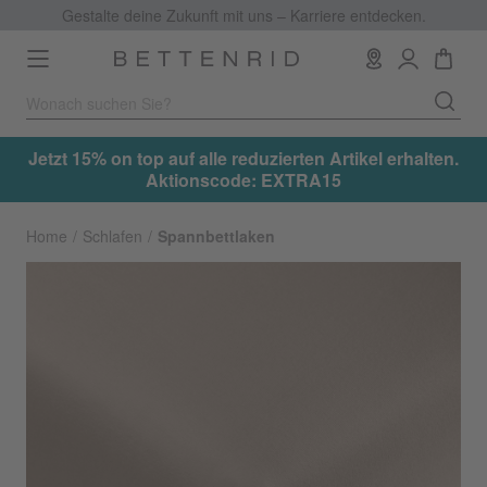
Gestalte deine Zukunft mit uns – Karriere entdecken.
Toggle
navigation
.
Jetzt 15% on top auf alle reduzierten Artikel erhalten.
Aktionscode: EXTRA15
Home
Schlafen
Spannbettlaken