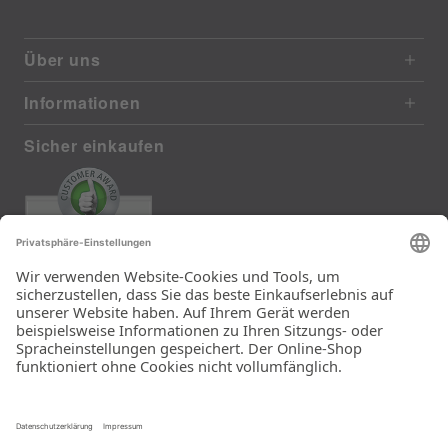
Über uns
Informationen
Sicher einkaufen
EXCELLENT
385 reviews from real customers
(last 12 months)
Total: 11283
Die Auswahl und die
Einfachheit der
Bestellung.
Ein Unternehmen der
Rid Stiftung.