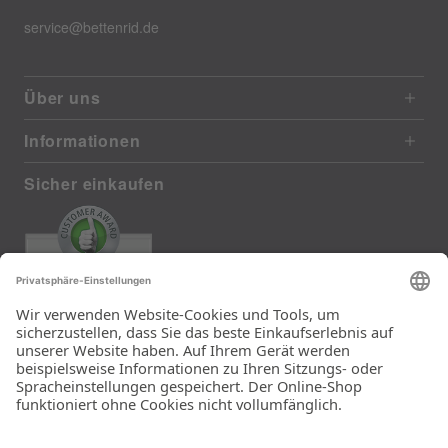
service@bettenrid.de
Über uns
Informationen
Sicher einkaufen
EXCELLENT
385 reviews from real customers
(last 12 months)
Total: 11283
Die Auswahl und die
Einfachheit der
Bestellung.