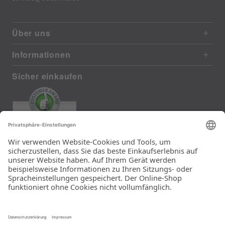
Über uns
Informationen
Sicher einkaufen
EXCELLENT
385 reviews from real customers
(last 12 months)
Total: 11283
Die Auswahl und die
Einfachheit der
Bestellung.
Ein Unternehmen der
Rid Stiftung.