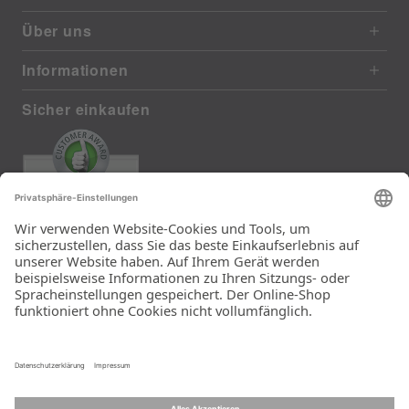
Über uns
Informationen
Sicher einkaufen
EXCELLENT
385 reviews from real customers
(last 12 months)
Total: 11283
Die Auswahl und die
Einfachheit der
Bestellung.
Ein Unternehmen der
Rid Stiftung.