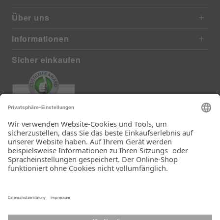
Über uns
Informationen
Sicher einkaufen
EXCELLENT
372 reviews from real customers
(last 12 months)
Total: 11290
Die Auswahl und die
Einfachheit der
Bestellung.
Ein Unternehmen der
Rid Stiftung.