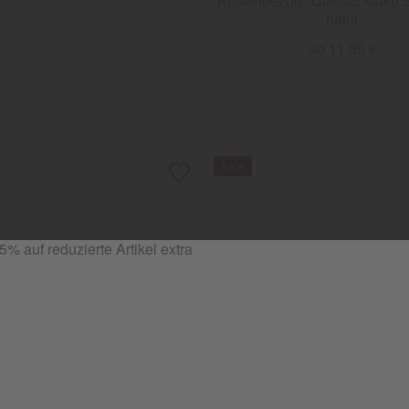
Kissenbezug "Classic Mako S
natur
ab 11,95 €