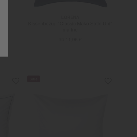
LORENA
eiß
Kissenbezug "Classic Mako Satin Uni"
marine
€
ab 11,95 €