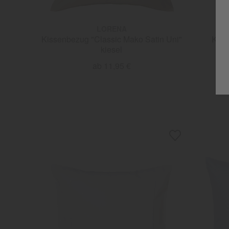
LORENA
Kissenbezug "Classic Mako Satin Uni"
Kiss
kiesel
ab 11,95 €