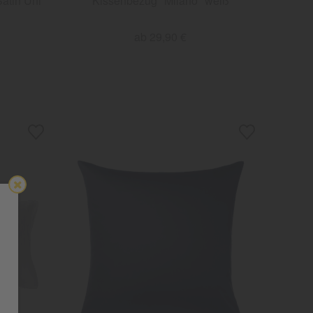
atin Uni"
Kissenbezug "Milano" weiß
ab 29,90 €