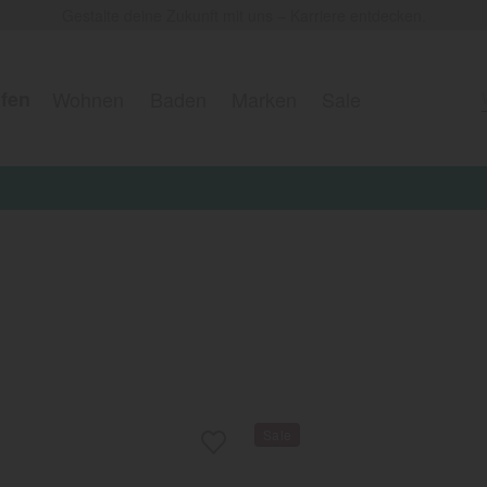
Gestalte deine Zukunft mit uns – Karriere entdecken.
fen
Wohnen
Baden
Marken
Sale
 on top auf alle reduzierten Artikel erhalten ★ Aktionscod