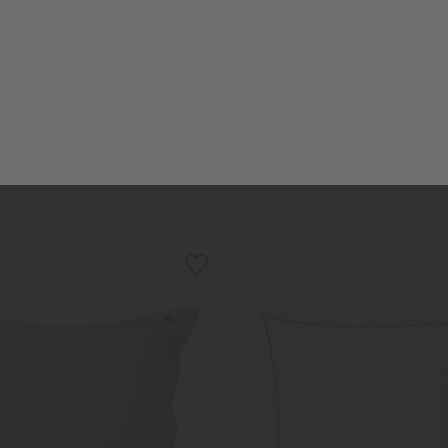
RID ESSENTIALS
RID SELECTION
enbezug "Bamberg" weiß
Kissenbezug "Luca" w
ab 12,95 €
ab 29,95 €
ab 25,00 