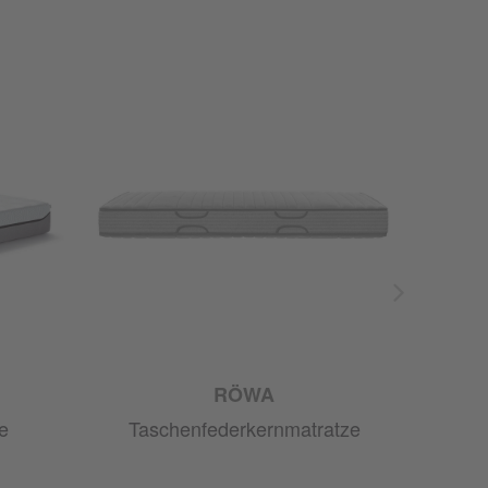
RÖWA
e
Taschenfederkernmatratze
Tas