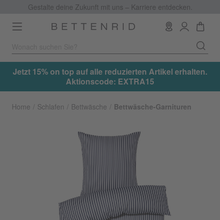
Gestalte deine Zukunft mit uns – Karriere entdecken.
Toggle
navigation
.
Jetzt 15% on top auf alle reduzierten Artikel erhalten.
Aktionscode: EXTRA15
Home
Schlafen
Bettwäsche
Bettwäsche-Garnituren