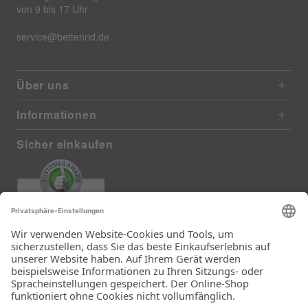
von 9 bis 17 Uhr
service@bettenrid.de
Über uns
Informationen
Sicher einkaufen
EXCELLENT
385 reviews from real customers
(last 12 months)
Total: 11283
Die Auswahl und die
Einfachheit der
Bestellung.