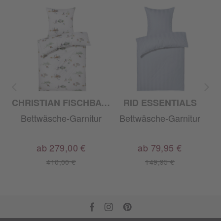
CHRISTIAN FISCHBACHER
RID ESSENTIALS
r
Bettwäsche-Garnitur
Bettwäsche-Garnitur
ab 279,00 €
ab 79,95 €
410,00 €
149,95 €