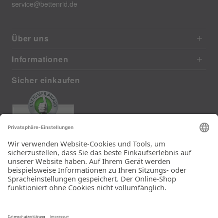
service@bettenrid.de
Über uns
Informationen
Sicher einkaufen
EXCELLENT
385 reviews from real customers
(last 12 months)
Total: 11283
Die Auswahl und die
Einfachheit der
Bestellung.
Ein Unternehmen der
Rid Stiftung.