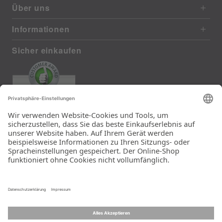
Über uns
Informationen
Sicher einkaufen
EXCELLENT
385 reviews from real customers
(last 12 months)
Total: 11283
Die Auswahl und die
Einfachheit der
Bestellung.
Ein Unternehmen der
Rid Stiftung.