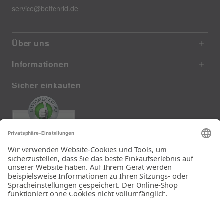
service@bettenrid.de
Über uns
Informationen
Sicher einkaufen
EXCELLENT
385 reviews from real customers
(last 12 months)
Total: 11283
Die Auswahl und die
Einfachheit der
Bestellung.
Ein Unternehmen der
Rid Stiftung.