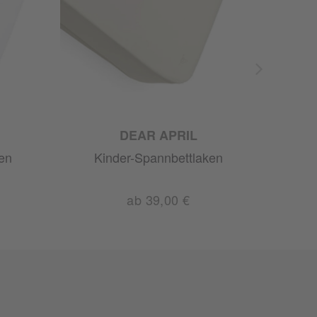
DEAR APRIL
en
Kinder-Spannbettlaken
K
ab 39,00 €