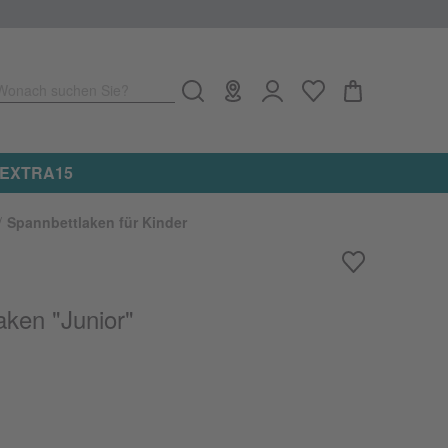
Wonach suchen Sie?
e: EXTRA15
Spannbettlaken für Kinder
aken "Junior"