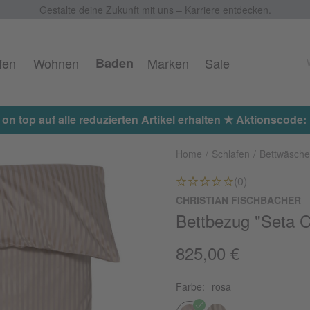
Gestalte deine Zukunft mit uns – Karriere entdecken.
fen
Wohnen
Baden
Marken
Sale
 on top auf alle reduzierten Artikel erhalten ★ Aktionscod
Home
Schlafen
Bettwäsche
(0)
CHRISTIAN FISCHBACHER
Bettbezug "Seta 
825,00 €
Farbe:
rosa