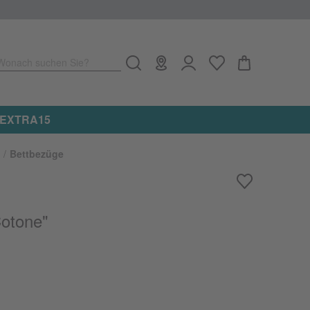
Wonach suchen Sie?
e: EXTRA15
Bettbezüge
Cotone"