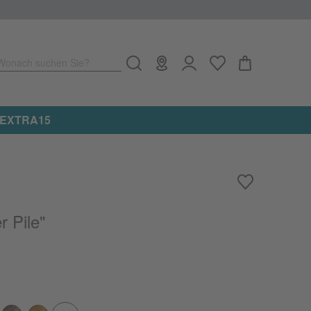
Wonach suchen Sie?
e: EXTRA15
r Pile"