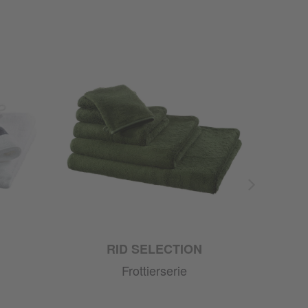
RID SELECTION
WE
Frottierserie