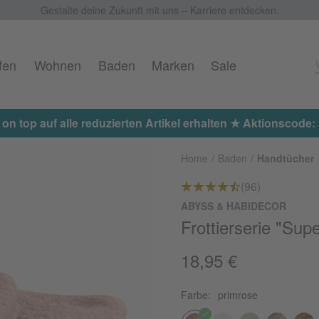
Gestalte deine Zukunft mit uns – Karriere entdecken.
fen
Wohnen
Baden
Marken
Sale
 on top auf alle reduzierten Artikel erhalten ★ Aktionscod
Home
Baden
Handtücher
(96)
ABYSS & HABIDECOR
Frottierserie "Supe
18,95 €
Farbe:
primrose