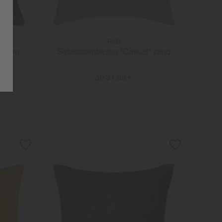
PAD
 loden
Sofakissenbezug "Casual" sand
ab 31,95 €