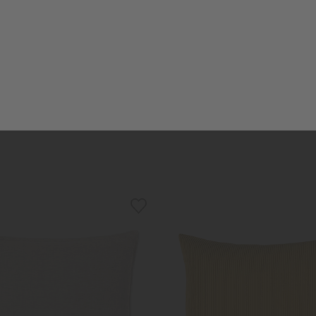
RID ESSENTIALS
RID SELECTION
ssenbezug "Antonia" greige
Sofakissenbezug "Fredo"
ab 45,95 €
ab 79,95 €