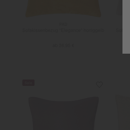
PAD
Sofakissenbezug "Elegance" honiggelb
Sofaki
ab 36,95 €