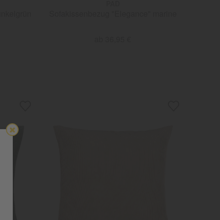
PAD
unkelgrün
Sofakissenbezug "Elegance" marine
ab 36,95 €