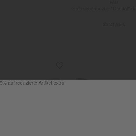
PAD
Sofakissenbezug "Casual" d
ab 31,95 €