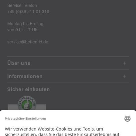
Service-Telefon
+49 (0)89 211 01 316
Montag bis Freitag
von 9 bis 17 Uhr
service@bettenrid.de
Über uns
Informationen
Sicher einkaufen
EXCELLENT
385 reviews from real customers
(last 12 months)