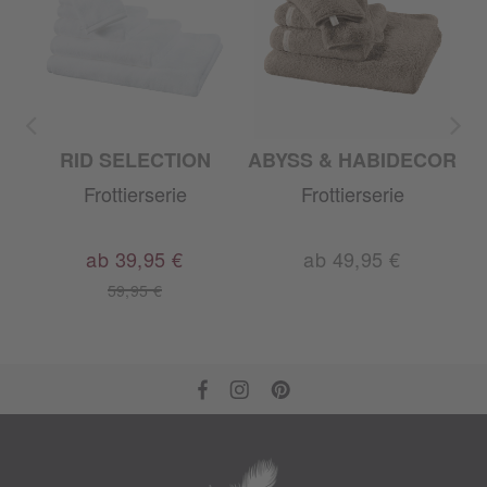
TA SWITZERLAND
RID SELECTION
ABYSS & HABIDECOR
Frottierserie
Frottierserie
ab 39,95 €
ab 49,95 €
59,95 €