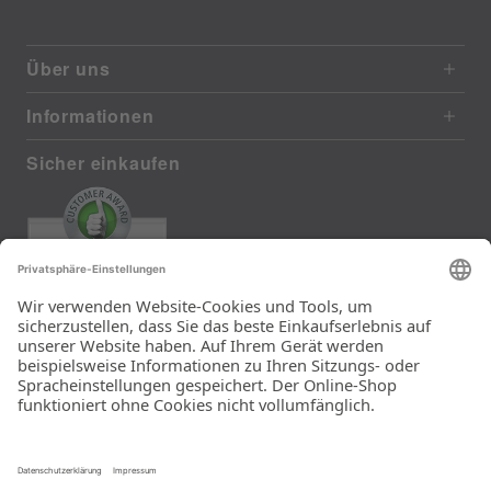
Über uns
Informationen
Sicher einkaufen
EXCELLENT
372 reviews from real customers
(last 12 months)
Total: 11290
Die Auswahl und die
Einfachheit der
Bestellung.
Ein Unternehmen der
Rid Stiftung.