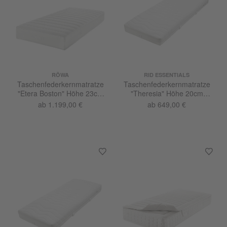
RÖWA
RID ESSENTIALS
Taschenfederkernmatratze
Taschenfederkernmatratze
"Etera Boston" Höhe 23cm
"Theresia" Höhe 20cm
fest
medium
ab 1.199,00 €
ab 649,00 €