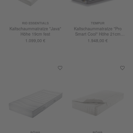
RID ESSENTIALS
TEMPUR
Kaltschaummatratze "Java"
Kaltschaummatratze "Pro
Höhe 19cm fest
Smart Cool" Höhe 21cm
mediumfest
1.099,00 €
1.948,00 €
RÖWA
RÖWA