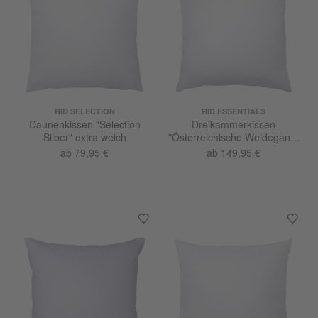
RID SELECTION
RID ESSENTIALS
Daunenkissen "Selection
Dreikammerkissen
Silber" extra weich
"Österreichische Weidegans"
medium
ab 79,95 €
ab 149,95 €