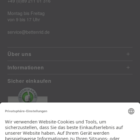
+49 (0)89 211 01 316
Montag bis Freitag
von 9 bis 17 Uhr
service@bettenrid.de
Über uns
Informationen
Sicher einkaufen
EXCELLENT
385 reviews from real customers
(last 12 months)
Total: 11283
Die Auswahl und die
Einfachheit der
Bestellung.