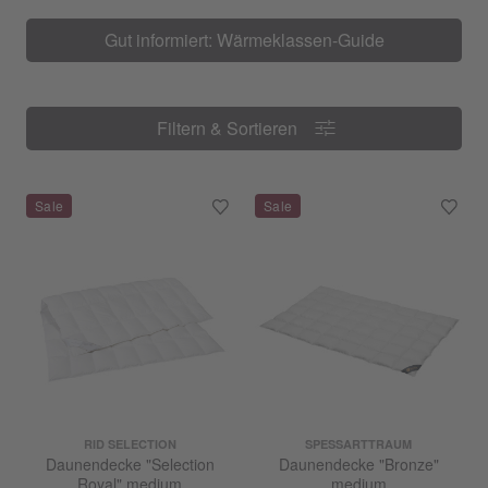
Gut informiert: Wärmeklassen-Guide
Filtern & Sortieren
Filtern & Sortieren
RID SELECTION
SPESSARTTRAUM
Daunendecke "Selection
Daunendecke "Bronze"
Royal" medium
medium