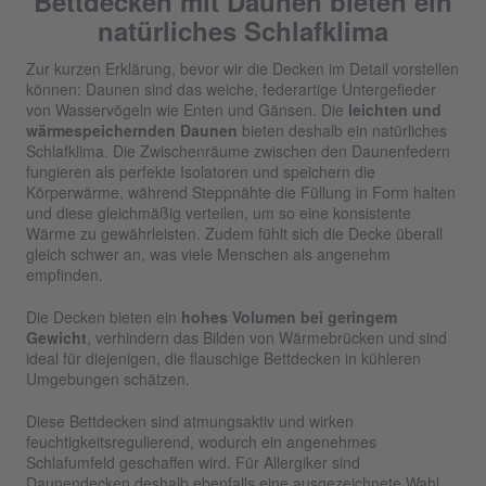
Bettdecken mit Daunen bieten ein
natürliches Schlafklima
Zur kurzen Erklärung, bevor wir die Decken im Detail vorstellen
können: Daunen sind das weiche, federartige Untergefieder
von Wasservögeln wie Enten und Gänsen. Die
leichten und
wärmespeichernden Daunen
bieten deshalb ein natürliches
Schlafklima. Die Zwischenräume zwischen den Daunenfedern
fungieren als perfekte Isolatoren und speichern die
Körperwärme, während Steppnähte die Füllung in Form halten
und diese gleichmäßig verteilen, um so eine konsistente
Wärme zu gewährleisten. Zudem fühlt sich die Decke überall
gleich schwer an, was viele Menschen als angenehm
empfinden.
Die Decken bieten ein
hohes Volumen bei geringem
Gewicht
, verhindern das Bilden von Wärmebrücken und sind
ideal für diejenigen, die flauschige Bettdecken in kühleren
Umgebungen schätzen.
Diese Bettdecken sind atmungsaktiv und wirken
feuchtigkeitsregulierend, wodurch ein angenehmes
Schlafumfeld geschaffen wird. Für Allergiker sind
Daunendecken deshalb ebenfalls eine ausgezeichnete Wahl.