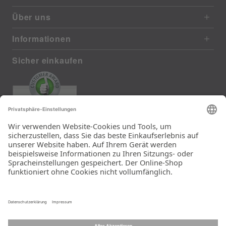
Über uns
Informationen
Sicher einkaufen
EXCELLENT
372 reviews from real customers
(last 12 months)
Total: 11290
Die Auswahl und die
Einfachheit der
Bestellung.
Ein Unternehmen der
Rid Stiftung.