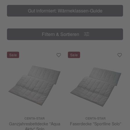
Gut informiert: Wärmeklassen-Guide
Filtern & Sortieren
Filtern & Sortieren
CENTA-STAR
CENTA-STAR
Ganzjahresbettdecke "Aqua
Faserdecke "Sportline Solo"
Aktiv" Solo