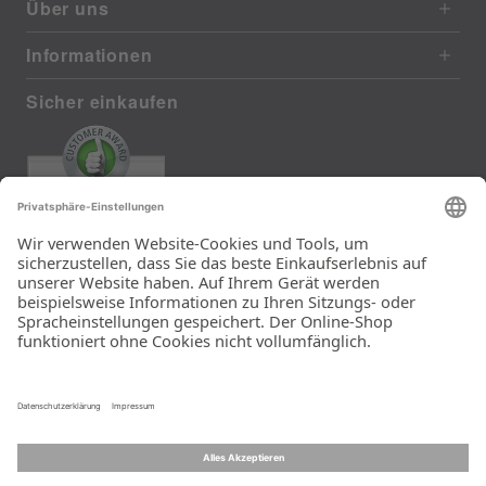
Über uns
Informationen
Sicher einkaufen
EXCELLENT
385 reviews from real customers
(last 12 months)
Total: 11283
Die Auswahl und die
Einfachheit der
Bestellung.
Ein Unternehmen der
Rid Stiftung.