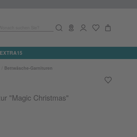
Wonach suchen Sie?
e: EXTRA15
Bettwäsche-Garnituren
ur "Magic Christmas"